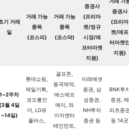
거래 가
증권사
증권사
거래 가능
거래 가능
(프리마
초기 거래
(프리마
종목
종목
켓/정규
일
켓/애프
(코스피)
(코스닥)
시장/애
터마켓
프터마켓
지원)
지원)
골프존,
롯데쇼핑,
미래에셋
동국제약,
제일기획,
증권, 삼
BNK투
1~2주차
에스에프
코오롱인
성증권,
증권, 메
(3월 4일
에이, 와
더, LG유
NH투자
리츠증
~14일)
이지엔터
플러스,
증권 등
등 14곳
테인먼트,