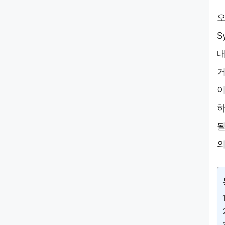
오
S
내
거
이
하
될
의