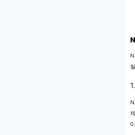
N
릴
1
N
체
0