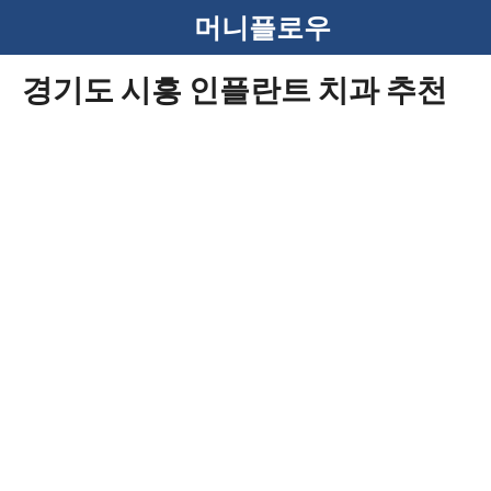
컨
머니플로우
텐
경기도 시흥 인플란트 치과 추천
츠
로
건
너
뛰
기