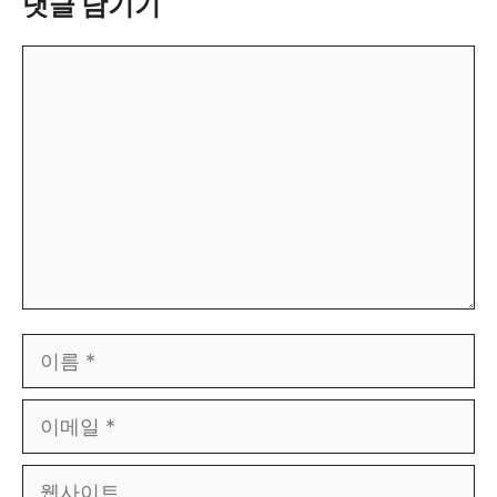
댓글 남기기
댓
글
이
름
이
메
웹