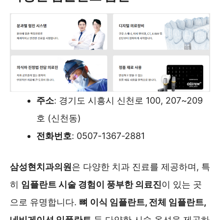
주소
: 경기도 시흥시 신천로 100, 207~209
호 (신천동)
전화번호
: 0507-1367-2881
삼성현치과의원
은 다양한 치과 진료를 제공하며, 특
히
임플란트 시술 경험이 풍부한 의료진
이 있는 곳
으로 유명합니다.
뼈 이식 임플란트, 전체 임플란트,
네비게이션 임플란트
등 다양한 시술 옵션을 제공하