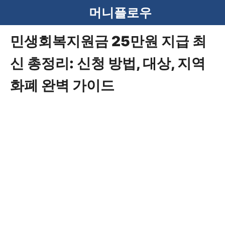
컨
머니플로우
텐
민생회복지원금 25만원 지급 최
츠
신 총정리: 신청 방법, 대상, 지역
로
건
화폐 완벽 가이드
너
뛰
기