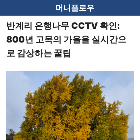
컨
머니플로우
텐
반계리 은행나무 CCTV 확인:
츠
800년 고목의 가을을 실시간으
로
건
로 감상하는 꿀팁
너
뛰
기