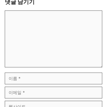
댓글 남기기
댓
글
이
름
이
메
웹