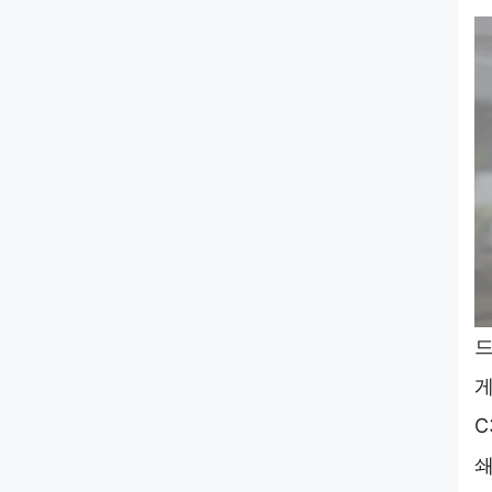
드
게
C
쇄