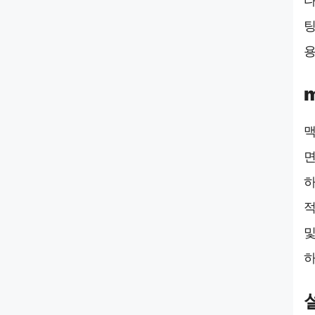
다
팅
용
맥
면
하
적
및
하