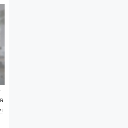
는
R
인