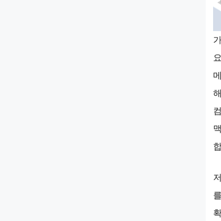
가
요
메
해
컴
맥
합
저
를
확