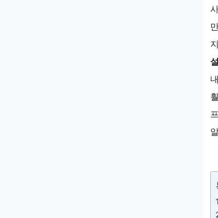
사
만
지
설
내
훨
프