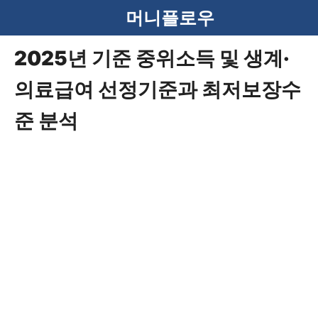
컨
머니플로우
텐
2025년 기준 중위소득 및 생계·
츠
의료급여 선정기준과 최저보장수
로
건
준 분석
너
뛰
기