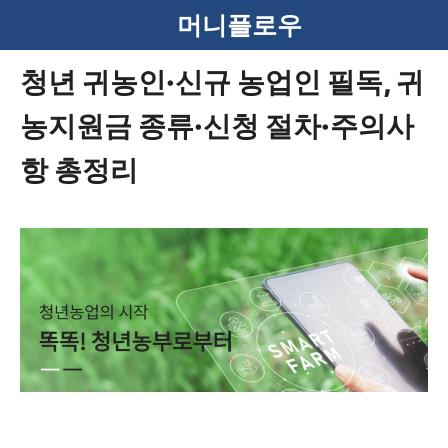
컨
머니플로우
텐
청년 귀농인·신규 농업인 필독, 귀
츠
농지원금 종류·신청 절차·주의사
로
건
항 총정리
너
뛰
기