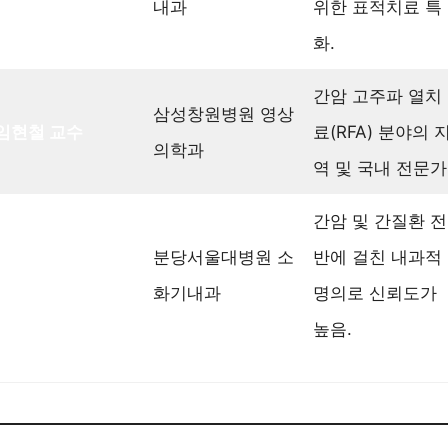
내과
위한 표적치료 특
화.
간암 고주파 열치
삼성창원병원 영상
임현철 교수
료(RFA) 분야의 
의학과
역 및 국내 전문가
간암 및 간질환 전
분당서울대병원 소
반에 걸친 내과적
김진욱 교수
화기내과
명의로 신뢰도가
높음.