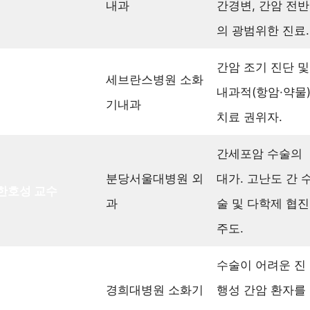
내과
간경변, 간암 전반
의 광범위한 진료.
간암 조기 진단 및
세브란스병원 소화
김도영 교수
내과적(항암·약물
기내과
치료 권위자.
간세포암 수술의
분당서울대병원 외
대가. 고난도 간 
한호성 교수
과
술 및 다학제 협진
주도.
수술이 어려운 진
경희대병원 소화기
행성 간암 환자를
김범수 교수