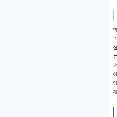
학
수
질
류
요
하
있
해