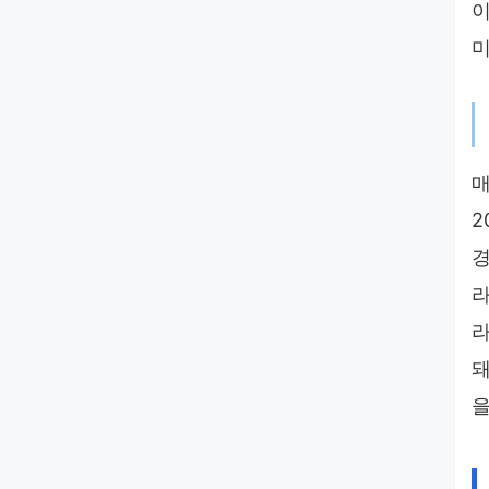
이
미
매
2
경
라
라
돼
을