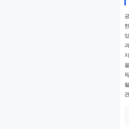
공
한
있
과
지
을
득
될
관