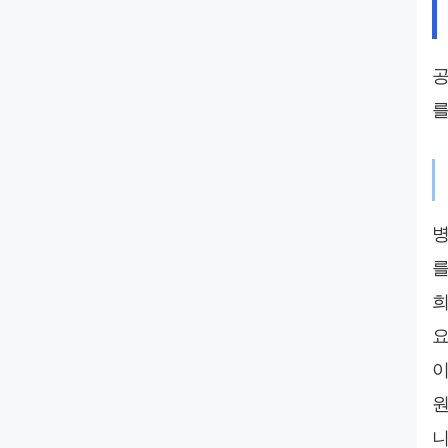
공
를
병
를
희
요
이
원
니