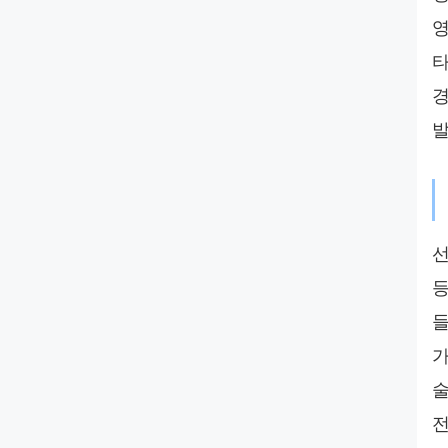
영
타
경
발
선
등
들
가
술
전