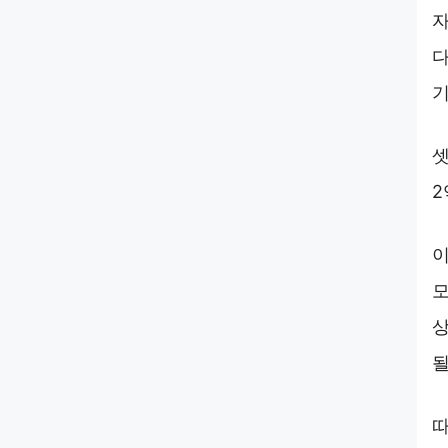
자
다
기
셋
2
이
모
상
될
따