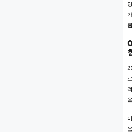
당
가
됩
2
로
적
올
이
을