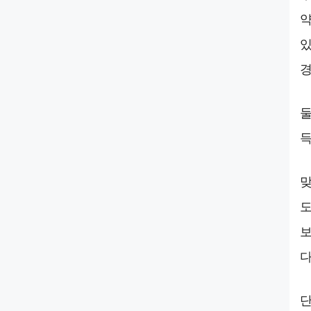
약
있
경
둘
득
맞
도
보
다
단