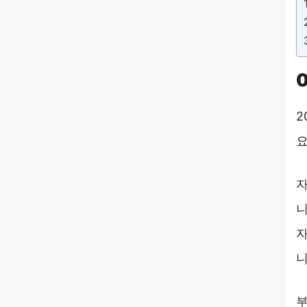
2
요
자
니
자
니
부