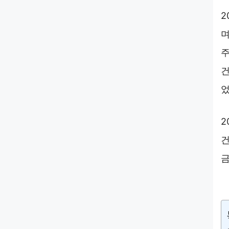
2
며
주
건
었
2
건
금