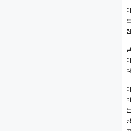
어
도
한
실
어
다
이
이
는
성