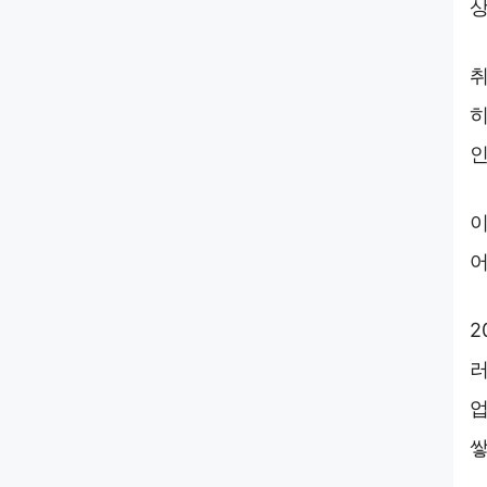
상
취
히
인
이
어
2
러
업
쌓