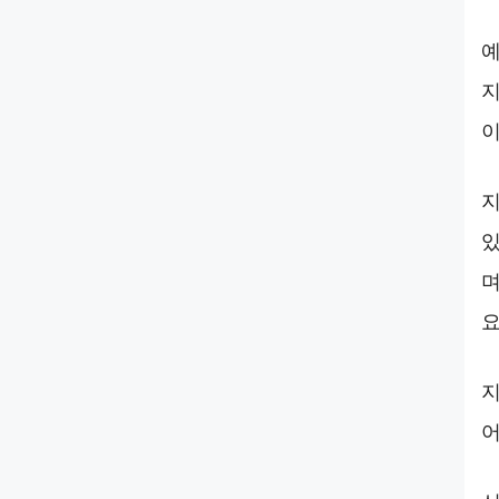
예
지
이
지
있
며
요
지
어