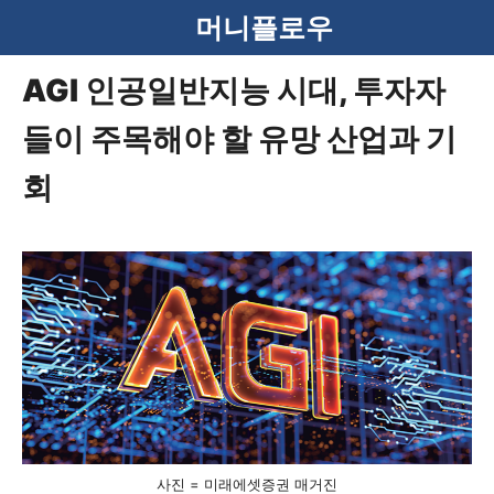
컨
머니플로우
텐
AGI 인공일반지능 시대, 투자자
츠
들이 주목해야 할 유망 산업과 기
로
건
회
너
뛰
기
사진 = 미래에셋증권 매거진