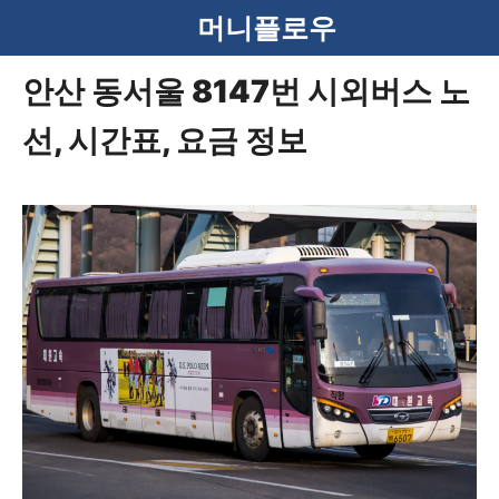
컨
머니플로우
텐
안산 동서울 8147번 시외버스 노
츠
선, 시간표, 요금 정보
로
건
너
뛰
기