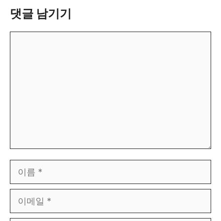
댓글 남기기
댓
글
이
름
이
메