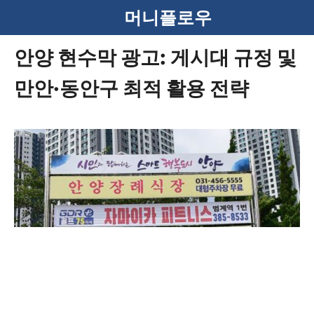
컨
머니플로우
텐
안양 현수막 광고: 게시대 규정 및
츠
만안·동안구 최적 활용 전략
로
건
너
뛰
기