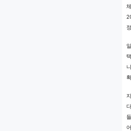
체
2
정
일
택
니
확
지
다
들
어