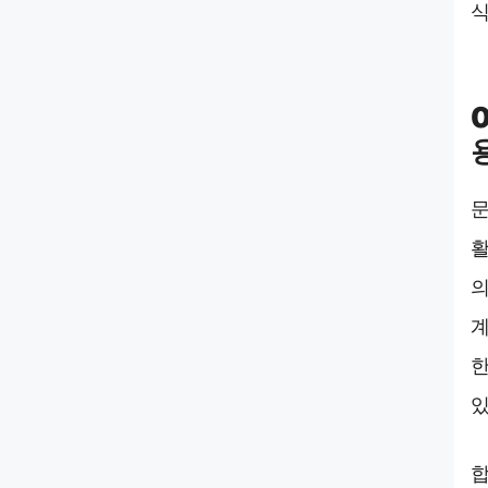
식
문
활
의
계
한
있
합