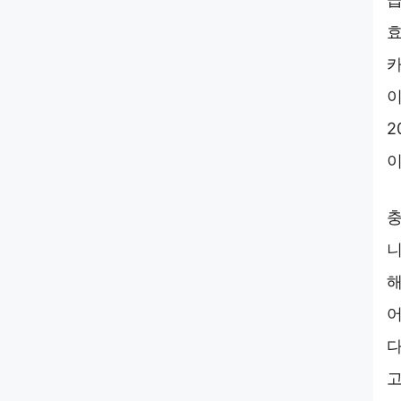
효
카
이
2
이
충
니
해
어
다
고