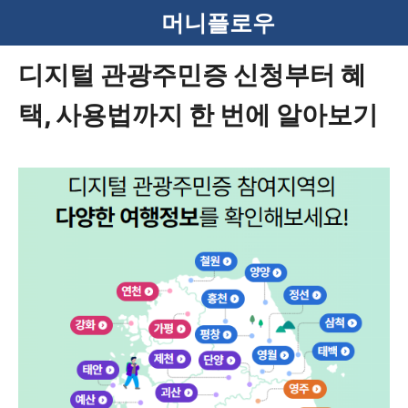
컨
머니플로우
텐
디지털 관광주민증 신청부터 혜
츠
택, 사용법까지 한 번에 알아보기
로
건
너
뛰
기