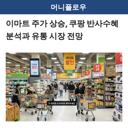
컨
머니플로우
텐
이마트 주가 상승, 쿠팡 반사수혜
츠
분석과 유통 시장 전망
로
건
너
뛰
기