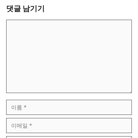
댓글 남기기
댓
글
이
름
이
메