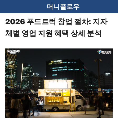
컨
머니플로우
텐
2026 푸드트럭 창업 절차: 지자
츠
체별 영업 지원 혜택 상세 분석
로
건
너
뛰
기