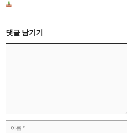
강서경찰서 부서별 연락처 보기 (공식 안내 페이
지)
댓글 남기기
댓
글
이