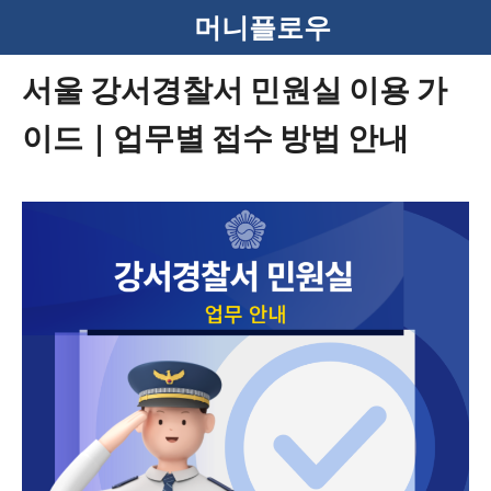
컨
머니플로우
텐
서울 강서경찰서 민원실 이용 가
츠
이드｜업무별 접수 방법 안내
로
건
너
뛰
기