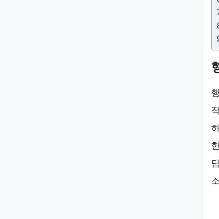
행
작
하
한
담
소