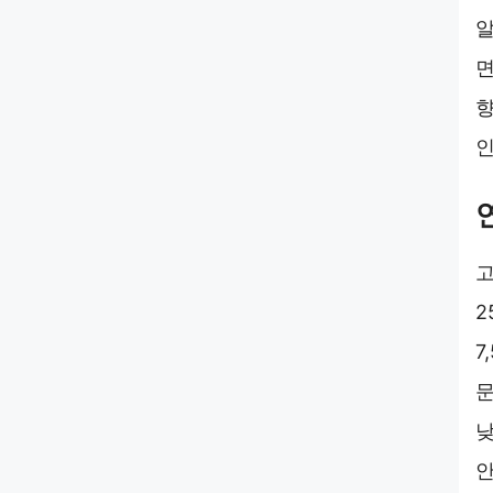
알
면
향
인
고
2
7
문
낮
안