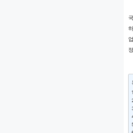
국
하
업
정