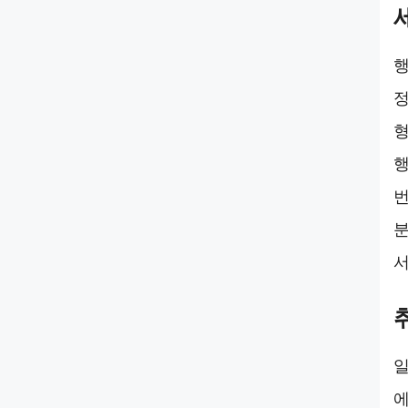
행
정
형
행
번
분
서
일
에