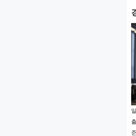
일
출
준