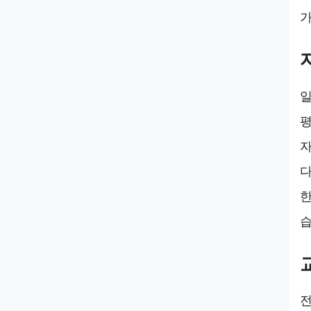
가
일
평
자
다
한
습
전