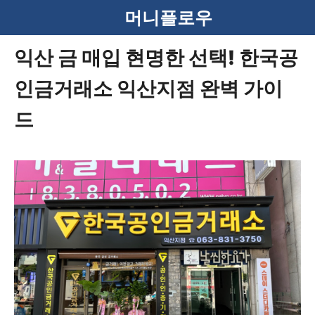
컨
머니플로우
텐
익산 금 매입 현명한 선택! 한국공
츠
인금거래소 익산지점 완벽 가이
로
건
드
너
뛰
기