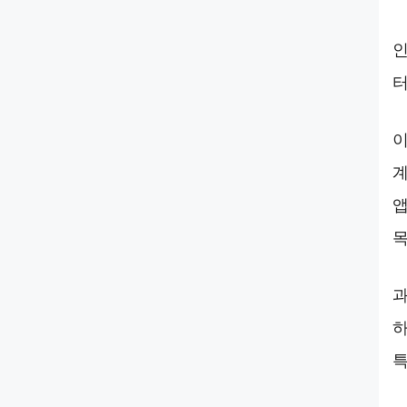
인
터
이
계
앱
목
과
하
특