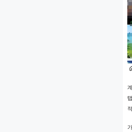
계
탭
적
가