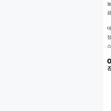
높
끔
데
정
스