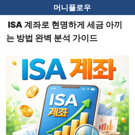
컨
머니플로우
텐
ISA 계좌로 현명하게 세금 아끼
츠
는 방법 완벽 분석 가이드
로
건
너
뛰
기