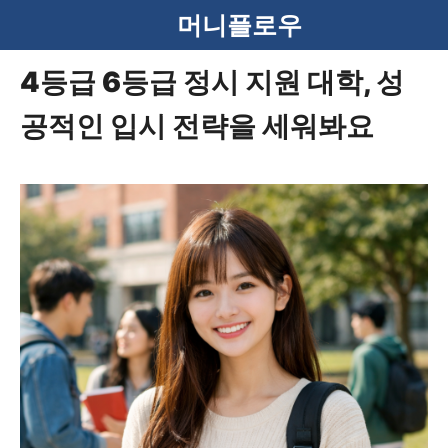
컨
머니플로우
텐
4등급 6등급 정시 지원 대학, 성
츠
공적인 입시 전략을 세워봐요
로
건
너
뛰
기