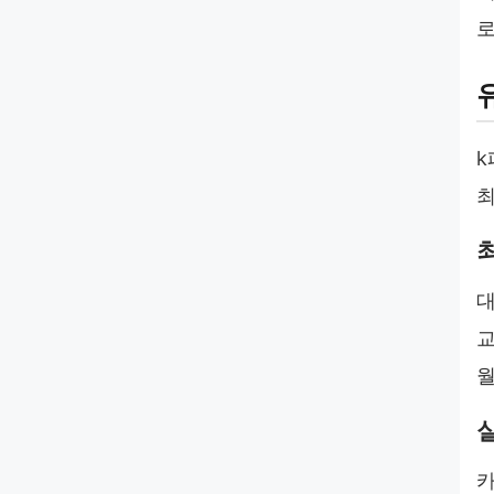
로
k
최
대
교
월
카