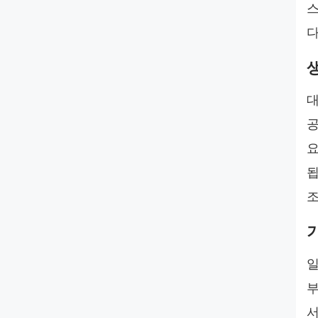
스
다
대
공
요
됩
조
일
부
서