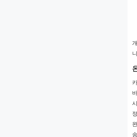
K
K
K
개
니
카
바
시
정
완
송