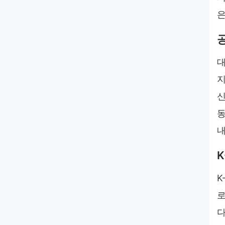
은
대
지
신
동
내
K
로
다