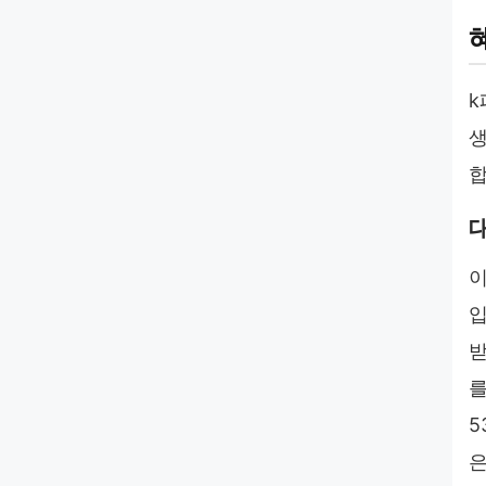
k
생
합
이
입
받
를
5
은