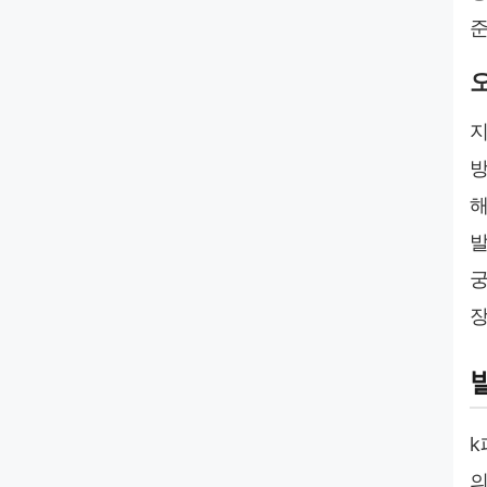
준
지
방
해
발
궁
장
k
의