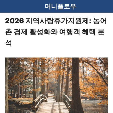
컨
머니플로우
텐
2026 지역사랑휴가지원제: 농어
츠
촌 경제 활성화와 여행객 혜택 분
로
건
석
너
뛰
기