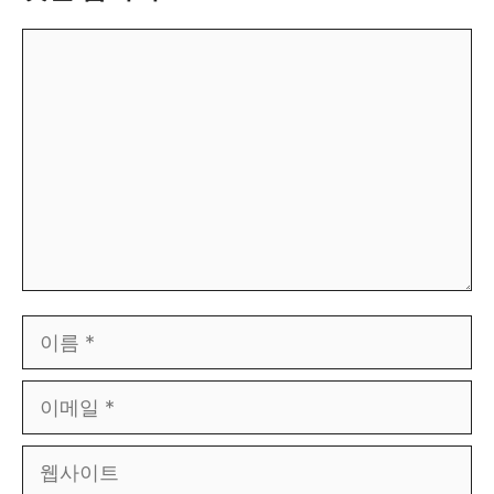
댓
글
이
름
이
메
웹
일