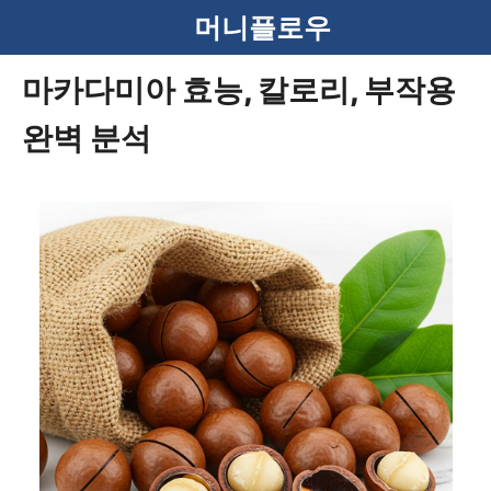
컨
머니플로우
텐
마카다미아 효능, 칼로리, 부작용
츠
완벽 분석
로
건
너
뛰
기