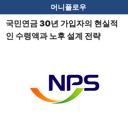
컨
머니플로우
텐
국민연금 30년 가입자의 현실적
츠
인 수령액과 노후 설계 전략
로
건
너
뛰
기