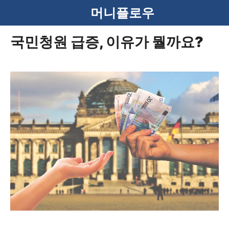
컨
머니플로우
텐
국민청원 급증, 이유가 뭘까요?
츠
로
건
너
뛰
기