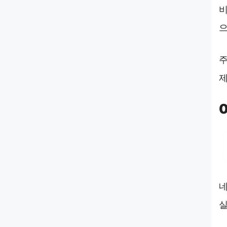
비
으
주
제
네
실