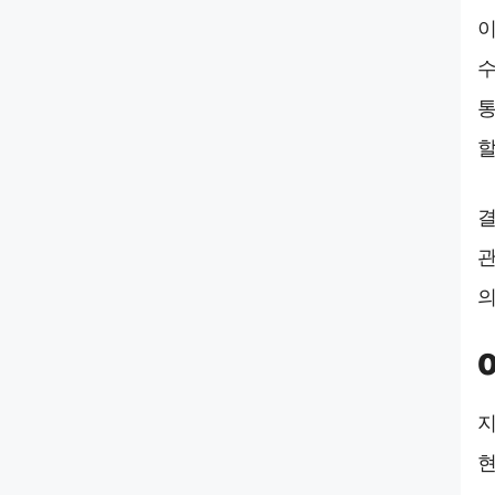
이
수
통
할
결
관
지
현