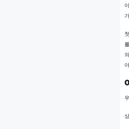
이
가
첫
를
의
야
우
상