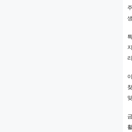
주
생
특
지
리
이
찾
맞
금
활