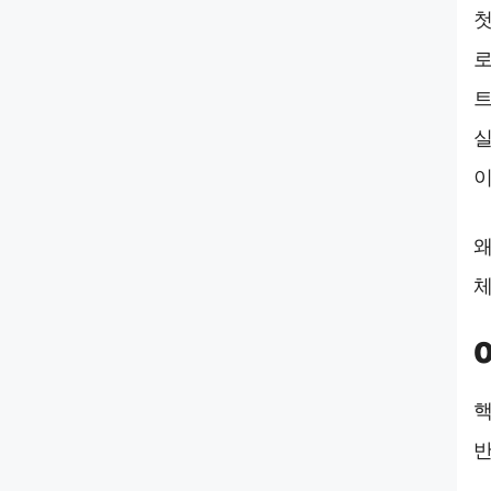
첫
로
트
실
이
왜
체
핵
반