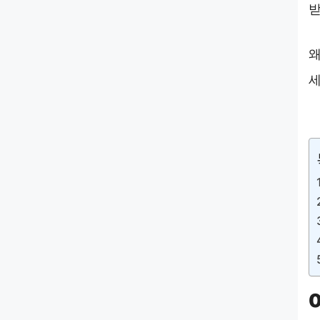
받
왜
세