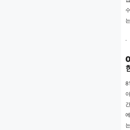
수
는
.
8
아
간
에
는