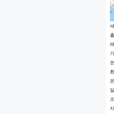
새
출
레
가
운
환
운
일
조
지