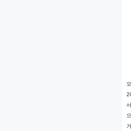
오
2
서
으
거