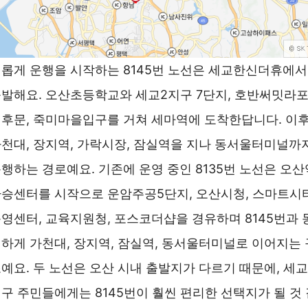
롭게 운행을 시작하는 8145번 노선은 세교한신더휴에서
발해요. 오산초등학교와 세교2지구 7단지, 호반써밋라
후문, 죽미마을입구를 거쳐 세마역에 도착한답니다. 이
천대, 장지역, 가락시장, 잠실역을 지나 동서울터미널까
행하는 경로예요. 기존에 운영 중인 8135번 노선은 오산
승센터를 시작으로 운암주공5단지, 오산시청, 스마트시
영센터, 교육지원청, 포스코더샵을 경유하며 8145번과 
하게 가천대, 장지역, 잠실역, 동서울터미널로 이어지는 
예요. 두 노선은 오산 시내 출발지가 다르기 때문에, 세교
구 주민들에게는 8145번이 훨씬 편리한 선택지가 될 것 