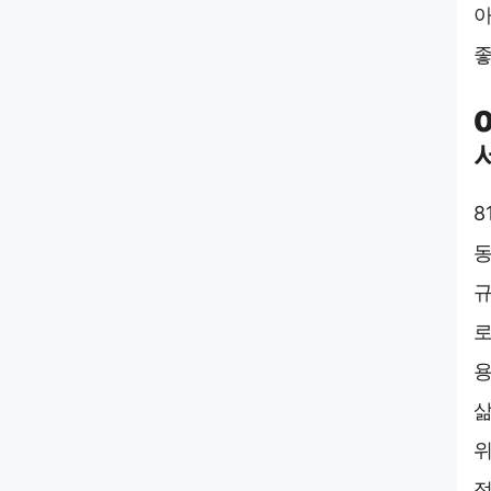
아
좋
8
동
규
로
용
삶
위
접