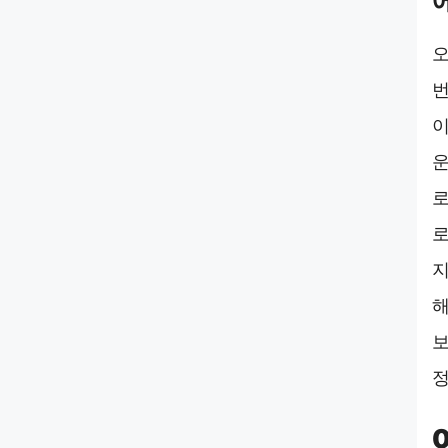
오
번
이
운
로
로
지
해
보
정