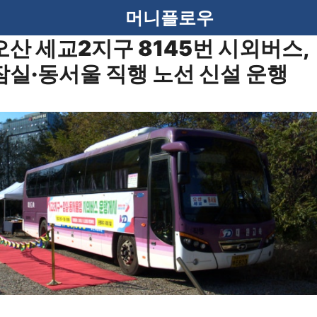
머니플로우
오산 세교2지구 8145번 시외버스,
잠실·동서울 직행 노선 신설 운행