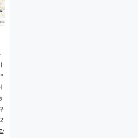
포
후
지
역
티
동
구
2
같