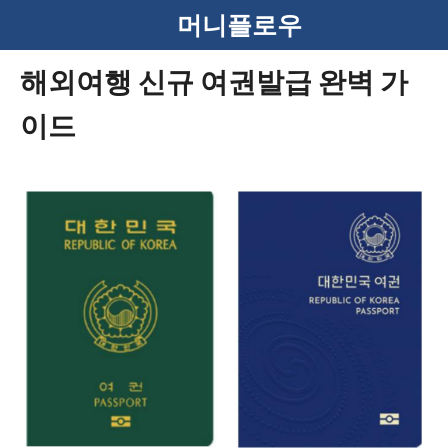
컨
머니플로우
텐
해외여행 신규 여권발급 완벽 가
츠
이드
로
건
너
뛰
기