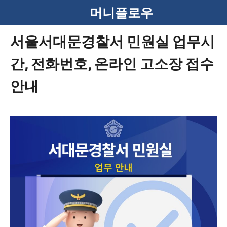
컨
머니플로우
텐
서울서대문경찰서 민원실 업무시
츠
간, 전화번호, 온라인 고소장 접수
로
건
안내
너
뛰
기