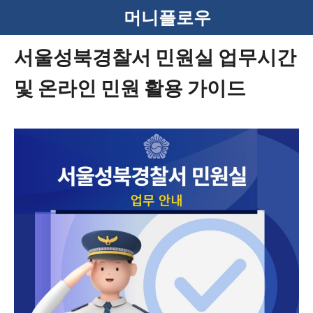
컨
머니플로우
텐
서울성북경찰서 민원실 업무시간
츠
및 온라인 민원 활용 가이드
로
건
너
뛰
기