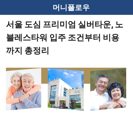
컨
머니플로우
텐
서울 도심 프리미엄 실버타운, 노
츠
블레스타워 입주 조건부터 비용
로
건
까지 총정리
너
뛰
기