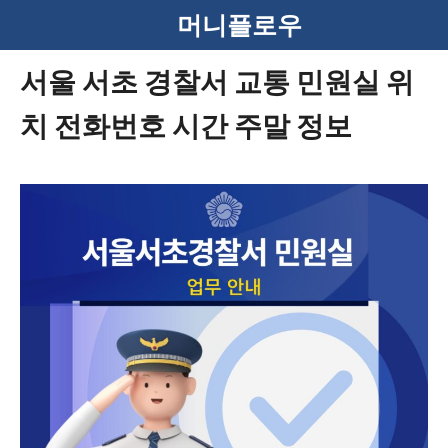
컨
머니플로우
텐
서울 서초 경찰서 교통 민원실 위
츠
치 전화번호 시간 주말 정보
로
건
너
뛰
기