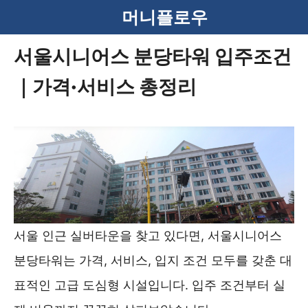
컨
머니플로우
텐
서울시니어스 분당타워 입주조건
츠
｜가격·서비스 총정리
로
건
너
뛰
기
서울 인근 실버타운을 찾고 있다면, 서울시니어스
분당타워는 가격, 서비스, 입지 조건 모두를 갖춘 대
표적인 고급 도심형 시설입니다. 입주 조건부터 실