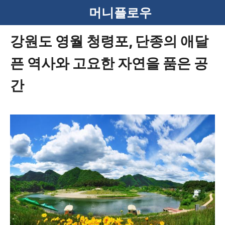
컨
머니플로우
텐
강원도 영월 청령포, 단종의 애달
츠
픈 역사와 고요한 자연을 품은 공
로
건
간
너
뛰
기