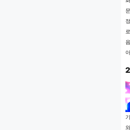
화
문
정
로
음
아
기
와