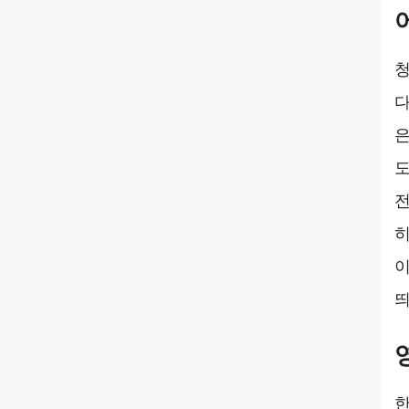
청
다
은
도
전
히
이
띄
한