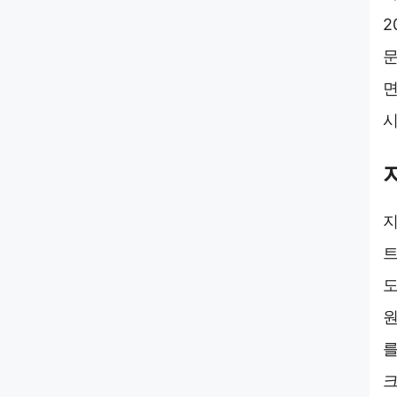
2
면
시
지
트
도
원
를
크