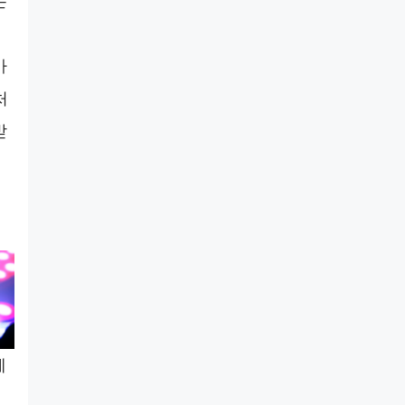
는
바
처
받
대
세