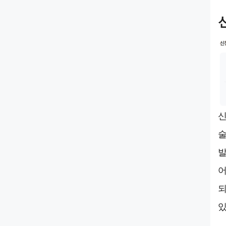
신
술
발
어
되
있