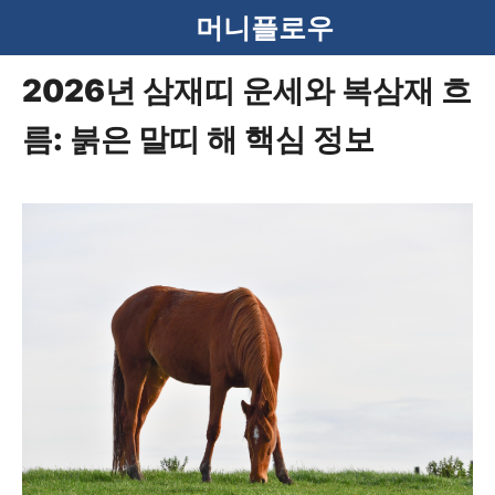
컨
머니플로우
텐
2026년 삼재띠 운세와 복삼재 흐
츠
름: 붉은 말띠 해 핵심 정보
로
건
너
뛰
기