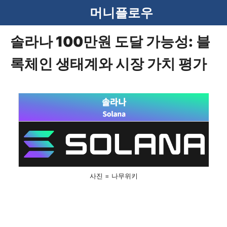
컨
머니플로우
텐
솔라나 100만원 도달 가능성: 블
츠
록체인 생태계와 시장 가치 평가
로
건
너
뛰
기
사진 = 나무위키