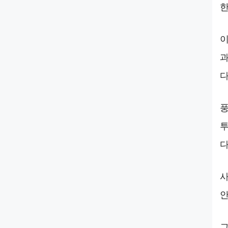
한
이
과
다
풍
투
다
사
안
그