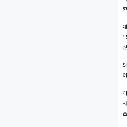
한
대
약
산
S
혀
이
사
습