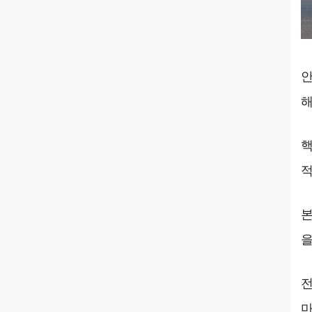
안
해
핵
적
본
을
전
마