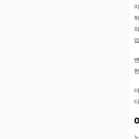
이
하
의
입
변
한
더
다
노