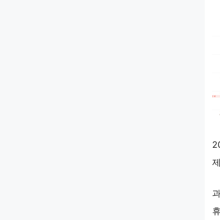
2
제
과
휴