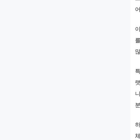
어
이
를
많
특
랫
니
분
하
체