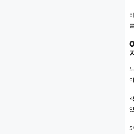
하
를
노
이
직
있
5