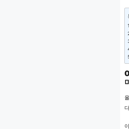
올
다
이