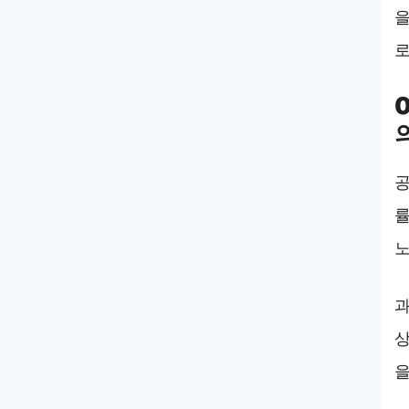
을
로
공
률
노
과
상
을