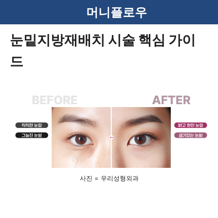
컨
머니플로우
텐
눈밑지방재배치 시술 핵심 가이
츠
드
로
건
너
뛰
기
사진 = 우리성형외과