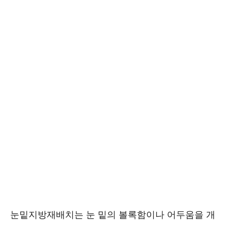
눈밑지방재배치는 눈 밑의 볼록함이나 어두움을 개