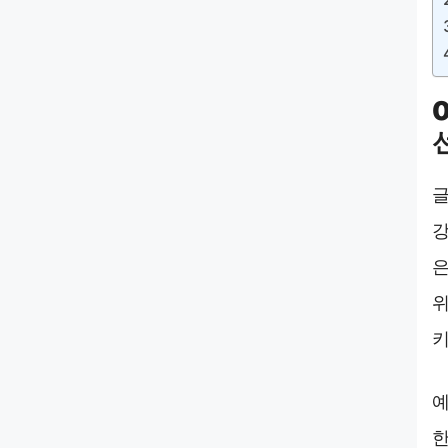
글
강
은
위
키
예
한