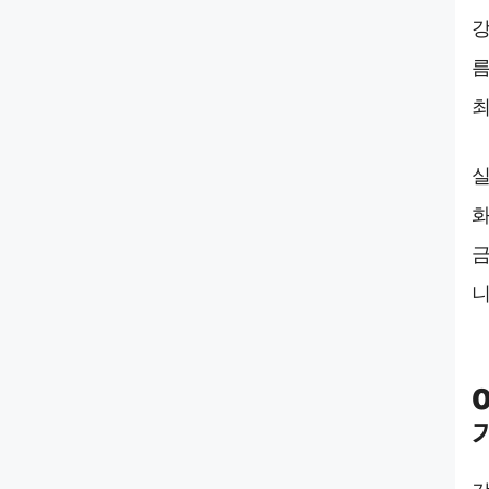
강
름
최
실
화
금
니