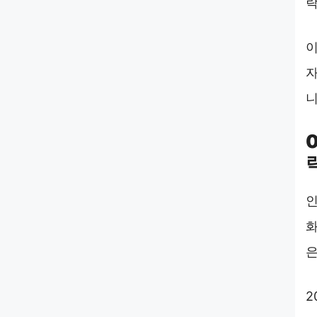
락
이
자
니
인
화
은
2