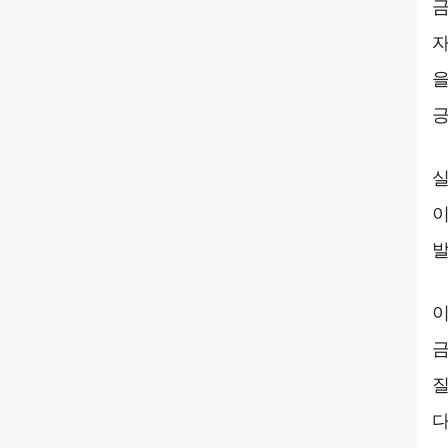
금
자
을
긍
실
이
발
이
금
질
다