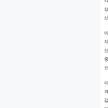
각
상
산
이
지
신
중
으
이
격
값